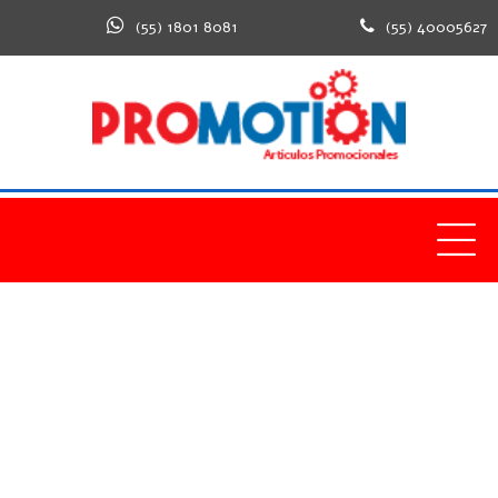
(55) 1801 8081
(55) 40005627