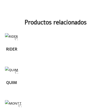
Productos relacionados
LEER
RIDER
MÁS
LEER
QUIM
MÁS