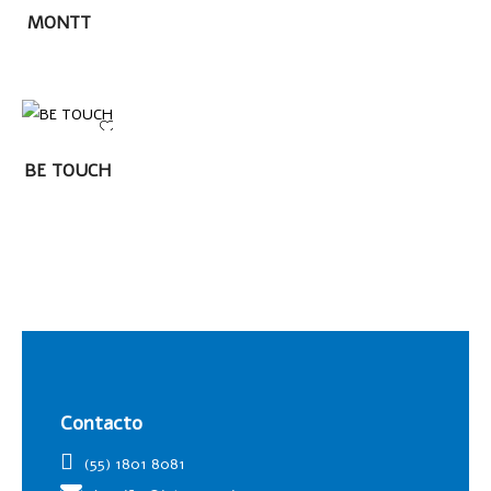
LEER
MONTT
MÁS
LEER MÁS
BE TOUCH
Contacto
(55) 1801 8081