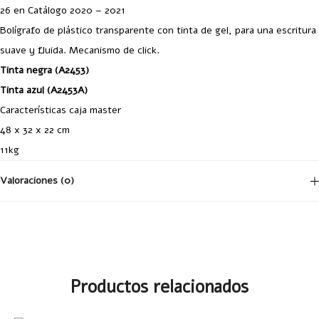
26 en Catálogo 2020 – 2021
Bolígrafo de plástico transparente con tinta de gel, para una escritura
suave y fluida. Mecanismo de click.
Tinta negra (A2453)
Tinta azul (A2453A)
Características caja master
48 x 32 x 22 cm
11kg
Valoraciones (0)
No hay valoraciones aún.
Productos relacionados
Tu dirección de correo electrónico no será publicada.
Los campos
obligatorios están marcados con
*