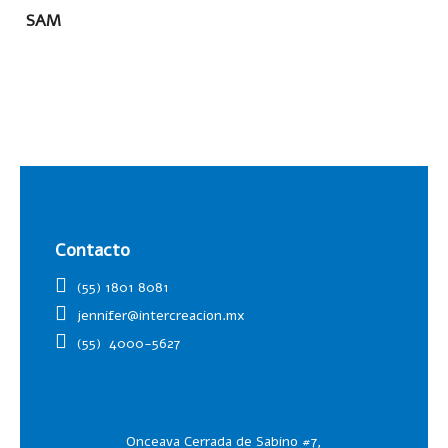
SAM
MÁS
Contacto
(55) 1801 8081
jennifer@intercreacion.mx
(55)
4000-5627
Onceava Cerrada de Sabino #7,