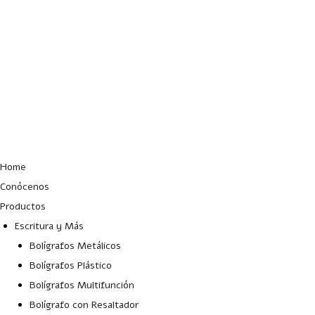
Lun – Vie: 10:00 – 19:00 hrs
Home
Conócenos
Productos
Escritura y Más
Bolígrafos Metálicos
Bolígrafos Plástico
Bolígrafos Multifunción
Bolígrafo con Resaltador