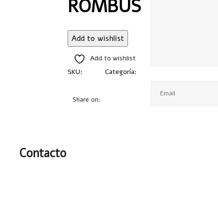
ROMBUS
Add to wishlist
Add to wishlist
SKU:
A2370
Categoría:
Bolígrafos Plástico
Share on:
Contacto
(55) 1801 8081
jennifer@intercreacion.mx
(55)
4000-5627