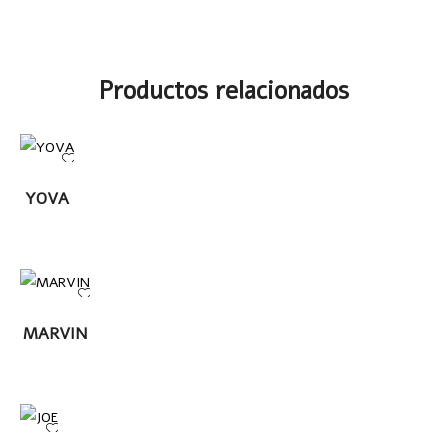
Productos relacionados
LEER
YOVA
MÁS
LEER
MARVIN
MÁS