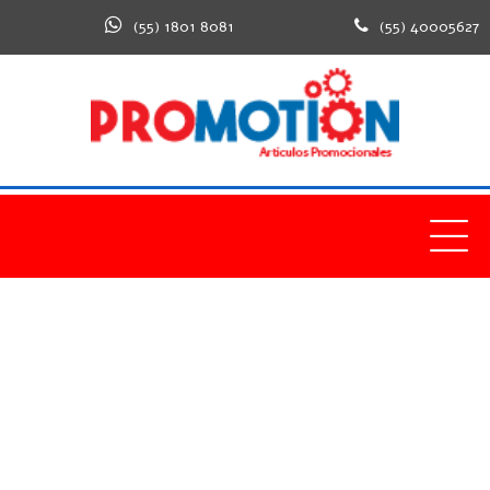
(55) 1801 8081
(55) 40005627