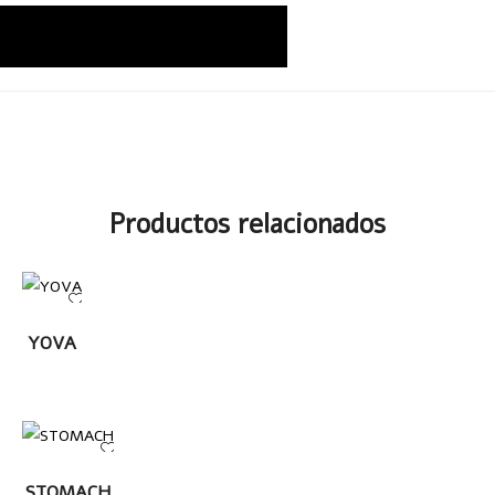
Productos relacionados
LEER
YOVA
MÁS
LEER MÁS
STOMACH