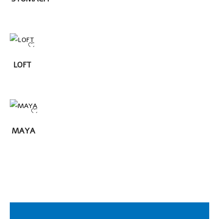
LEER
LOFT
MÁS
LEER
MAYA
MÁS