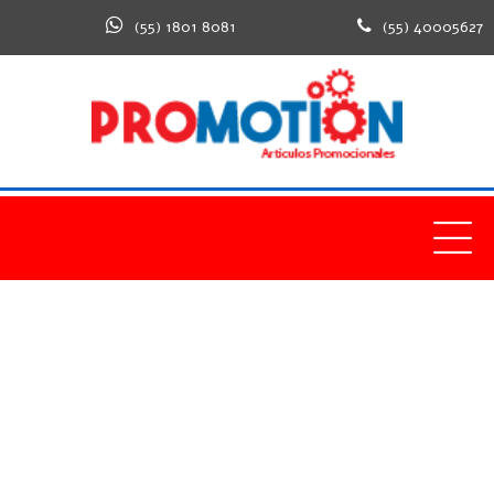
(55) 1801 8081
(55) 40005627