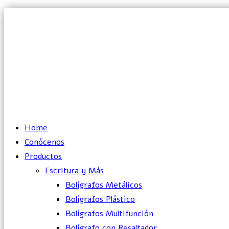
Lun – Vie: 10:00 – 19:00 hrs
Home
Conócenos
Productos
Escritura y Más
Bolígrafos Metálicos
Bolígrafos Plástico
Bolígrafos Multifunción
Bolígrafo con Resaltador