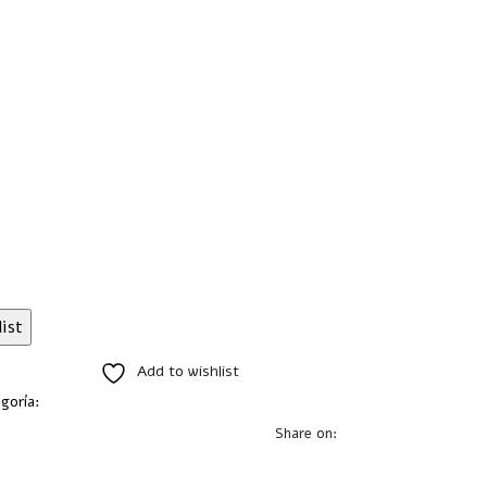
ist
Add to wishlist
goría:
Bolígrafos Plástico
Share on: