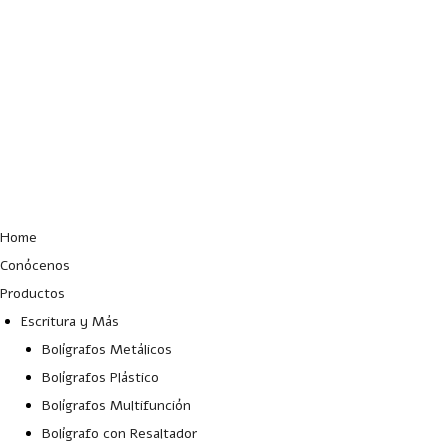
Lun – Vie: 10:00 – 19:00 hrs
Home
Conócenos
Productos
Escritura y Más
Bolígrafos Metálicos
Bolígrafos Plástico
Bolígrafos Multifunción
Bolígrafo con Resaltador