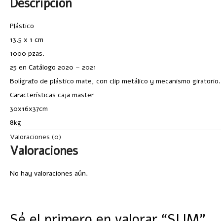
Descripción
Plástico
13.5 x 1 cm
1000 pzas.
25 en Catálogo 2020 – 2021
Bolígrafo de plástico mate, con clip metálico y mecanismo giratorio.
Características caja master
30x16x37cm
8kg
Valoraciones (0)
Valoraciones
No hay valoraciones aún.
Sé el primero en valorar “SLIM”