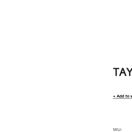
TA
Add to w
SKU:
BPL