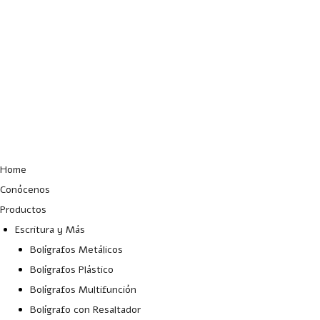
Lun – Vie: 10:00 – 19:00 hrs
Home
Conócenos
Productos
Escritura y Más
Bolígrafos Metálicos
Bolígrafos Plástico
Bolígrafos Multifunción
Bolígrafo con Resaltador