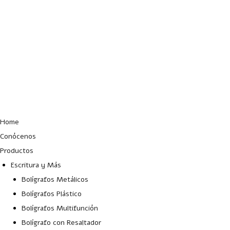
Lun – Vie: 10:00 – 19:00 hrs
Home
Conócenos
Productos
Escritura y Más
Bolígrafos Metálicos
Bolígrafos Plástico
Bolígrafos Multifunción
Bolígrafo con Resaltador