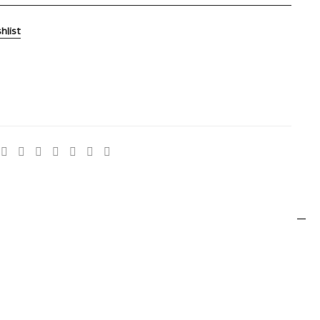
hlist
80
:
Herramientas