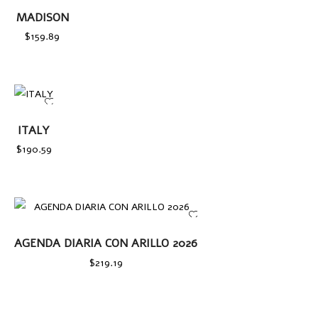
AÑADIR AL
MADISON
CARRITO
$
159.89
AÑADIR
AL
ITALY
CARRITO
$
190.59
AÑADIR AL CARRITO
AGENDA DIARIA CON ARILLO 2026
$
219.19