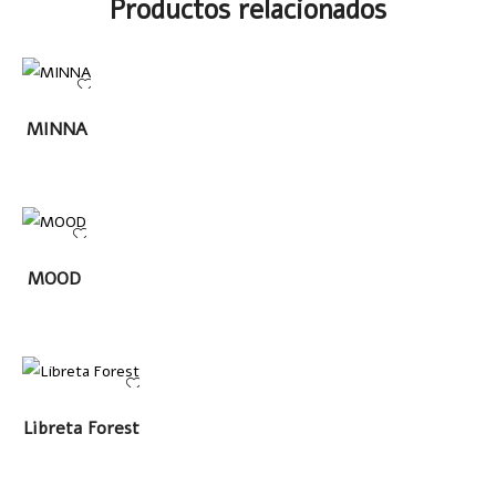
Productos relacionados
LEER
MINNA
MÁS
LEER
MOOD
MÁS
LEER MÁS
Libreta Forest