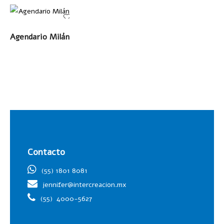
LEER MÁS
Agendario Milán
Contacto
(55) 1801 8081
jennifer@intercreacion.mx
(55)
4000-5627