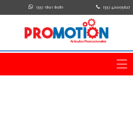
(55) 1801 8081
(55) 40005627