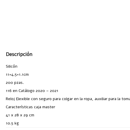
Descripción
Silicón
11×4.5×1.1cm
200 pzas.
116 en Catálogo 2020 – 2021
Reloj flexible con seguro para colgar en la ropa, auxiliar para la tom
Características caja master
41 x 28 x 29 cm
10.5 kg