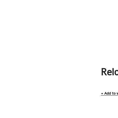
Relo
Add to w