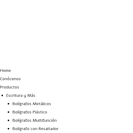
Lun – Vie: 10:00 – 19:00 hrs
Home
Conócenos
Productos
Escritura y Más
Bolígrafos Metálicos
Bolígrafos Plástico
Bolígrafos Multifunción
Bolígrafo con Resaltador