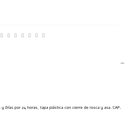
18
:
Tazas y Termos
y frías por 24 horas, tapa plástica con cierre de rosca y asa. CAP.