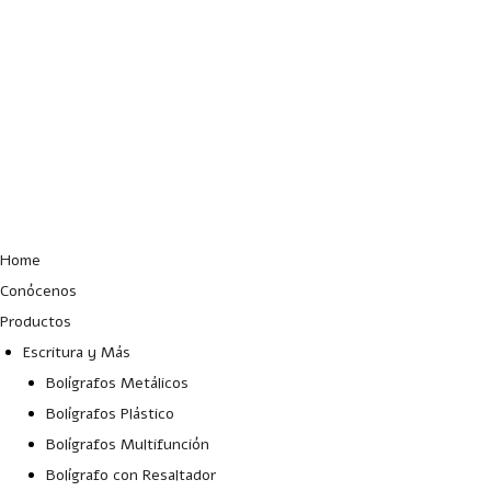
Lun – Vie: 10:00 – 19:00 hrs
Home
Conócenos
Productos
Escritura y Más
Bolígrafos Metálicos
Bolígrafos Plástico
Bolígrafos Multifunción
Bolígrafo con Resaltador