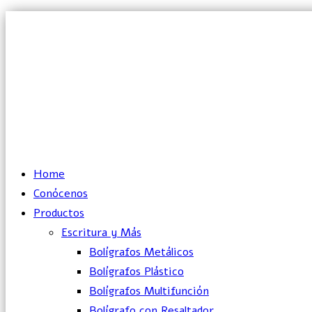
Lun – Vie: 10:00 – 19:00 hrs
Home
Conócenos
Productos
Escritura y Más
Bolígrafos Metálicos
Bolígrafos Plástico
Bolígrafos Multifunción
Bolígrafo con Resaltador