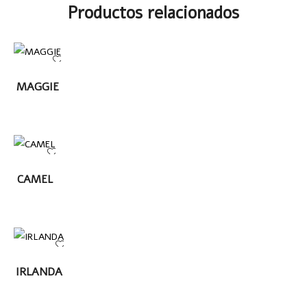
Productos relacionados
LEER
MAGGIE
MÁS
LEER
CAMEL
MÁS
LEER MÁS
IRLANDA