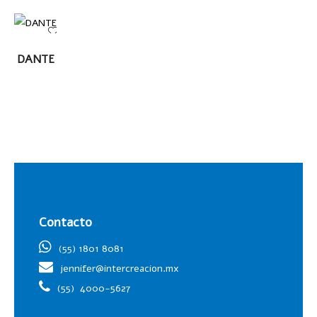
LEER
DANTE
MÁS
Contacto
(55) 1801 8081
jennifer@intercreacion.mx
(55)
4000-5627