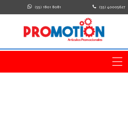
(55) 1801 8081
(55) 40005627