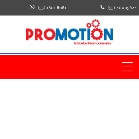
(55) 1801 8081
(55) 40005627