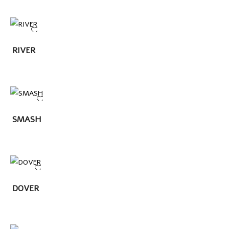
LEER
RIVER
MÁS
LEER
SMASH
MÁS
LEER
DOVER
MÁS