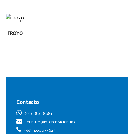
LEER
FROYO
MÁS
Contacto
(55) 1801 8081
jennifer@intercreacion.mx
(55)
4000-5627