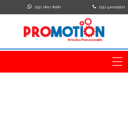
(55) 1801 8081
(55) 40005627