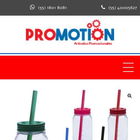
(55) 1801 8081
(55) 40005627
🔍