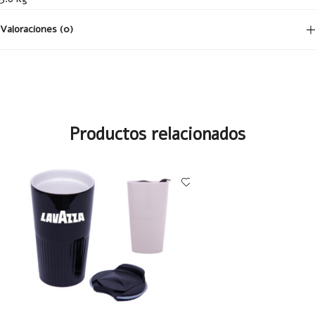
Valoraciones (0)
No hay valoraciones aún.
Productos relacionados
Tu dirección de correo electrónico no será publicada.
Los campos
obligatorios están marcados con
*
Your Rating
1 of
2 of
3 of
4 of
5 of
5
5
5
5
5
stars
stars
stars
stars
stars