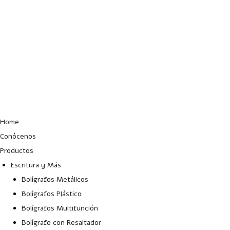
Lun – Vie: 10:00 – 19:00 hrs
Home
Conócenos
Productos
Escritura y Más
Bolígrafos Metálicos
Bolígrafos Plástico
Bolígrafos Multifunción
Bolígrafo con Resaltador