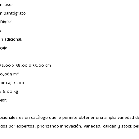
n láser
n pantógrafo
Digital
o
n adicional:
galo
52,00 x 38,00 x 35,00 cm
 0,069 m³
por caja: 200
l: 6,00 kg
lor:
cionales es un catálogo que le permite obtener una amplia variedad 
dos por expertos, priorizando innovación, variedad, calidad y stock p