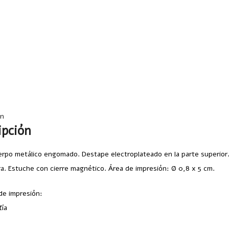
ón
ipción
rpo metálico engomado. Destape electroplateado en la parte superior. C
a. Estuche con cierre magnético. Área de impresión: Ø 0,8 x 5 cm.
e impresión:
ía