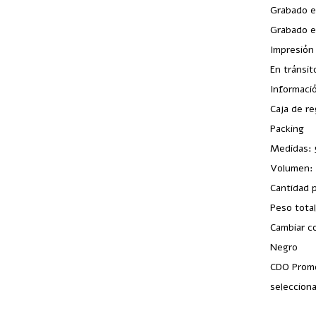
Grabado e
Grabado e
Impresión 
En tránsit
Informació
Caja de re
Packing
Medidas: 
Volumen:
Cantidad 
Peso tota
Cambiar co
Negro
CDO Promo
selecciona