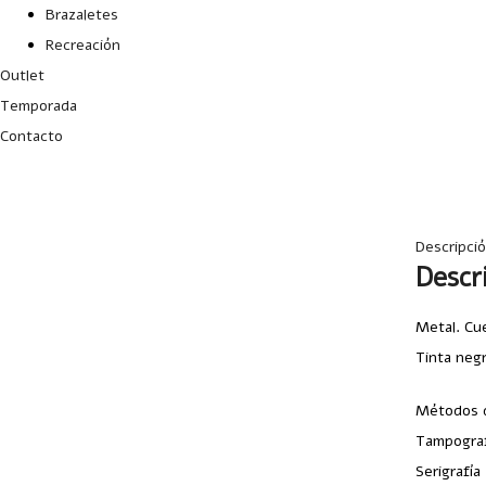
Brazaletes
Recreación
Outlet
Temporada
Contacto
Descripci
Descr
Metal. Cue
Tinta negr
Métodos d
Tampograf
Serigrafía