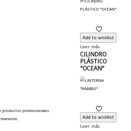
Add
to
Add to wishlist
wishlist
Leer más
CILINDRO
PLÁSTICO
“OCEAN”
Add
de productos promocionales
to
Add to wishlist
ermanente.
wishlist
Leer más