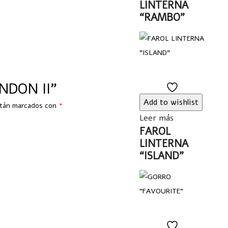
LINTERNA
“RAMBO”
ONDON II”
Add
to
Add to wishlist
stán marcados con
*
wishlist
Leer más
FAROL
LINTERNA
“ISLAND”
Add