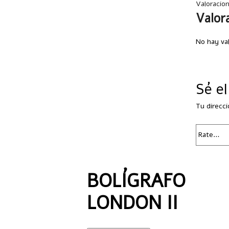
Valoracio
Valor
No hay va
Sé e
Tu direcci
BOLÍGRAFO
LONDON II