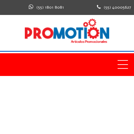
(55) 1801 8081
(55) 40005627