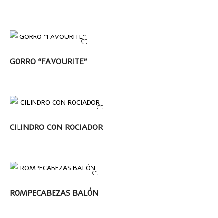
LEER MÁS
GORRO “FAVOURITE”
LEER MÁS
CILINDRO CON ROCIADOR
LEER MÁS
ROMPECABEZAS BALÓN