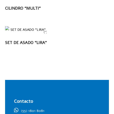
LEER MÁS
CILINDRO “MULTI”
LEER MÁS
SET DE ASADO “LIRA”
Contacto
(55) 1801 8081