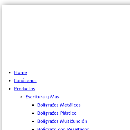
Lun – Vie: 10:00 – 19:00 hrs
Home
Conócenos
Productos
Escritura y Más
Bolígrafos Metálicos
Bolígrafos Plástico
Bolígrafos Multifunción
Bolígrafo con Resaltador